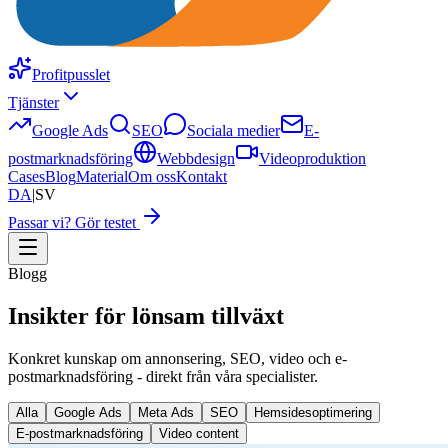
Profitpusslet
Tjänster
Google Ads
SEO
Sociala medier
E-
postmarknadsföring
Webbdesign
Videoproduktion
Cases
Blog
Material
Om oss
Kontakt
DA
|
SV
Passar vi? Gör testet
Blogg
Insikter för lönsam tillväxt
Konkret kunskap om annonsering, SEO, video och e-
postmarknadsföring - direkt från våra specialister.
Alla
Google Ads
Meta Ads
SEO
Hemsidesoptimering
E-postmarknadsföring
Video content