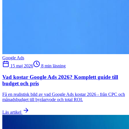
Google Ads
15 maj 2026
8 min läsning
Vad kostar Google Ads 2026? Komplett guide till
budget och pris
Få en realistisk bild av vad Google Ads kostar 2026 - från CPC och
månadsbudget till byråarvode och total ROI.
Läs artikel