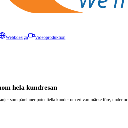
Webbdesign
Videoproduktion
enom hela kundresan
njer som påminner potentiella kunder om ert varumärke före, under och 