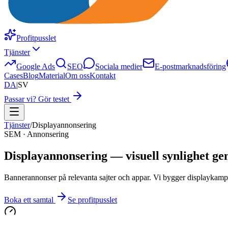
Profitpusslet
Tjänster
Google Ads
SEO
Sociala medier
E-postmarknadsföring
Cases
Blog
Material
Om oss
Kontakt
DA
|
SV
Passar vi? Gör testet
Tjänster
/
Displayannonsering
SEM · Annonsering
Displayannonsering — visuell synlighet g
Bannerannonser på relevanta sajter och appar. Vi bygger displaykampa
Boka ett samtal
Se profitpusslet