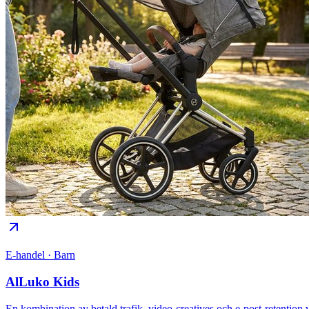
E-handel · Barn
AlLuko Kids
En kombination av betald trafik, video-creatives och e-post-retention