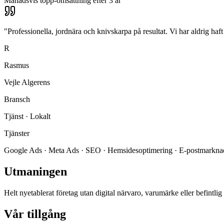
Månadsvis topp-omsättning efter 3 år
"
Professionella, jordnära och knivskarpa på resultat. Vi har aldrig haf
R
Rasmus
Vejle Algerens
Bransch
Tjänst · Lokalt
Tjänster
Google Ads · Meta Ads · SEO · Hemsidesoptimering · E-postmarkna
Utmaningen
Helt nyetablerat företag utan digital närvaro, varumärke eller befintli
Vår tillgång