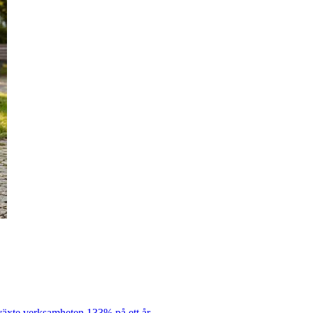
 växte verksamheten 133% på ett år.