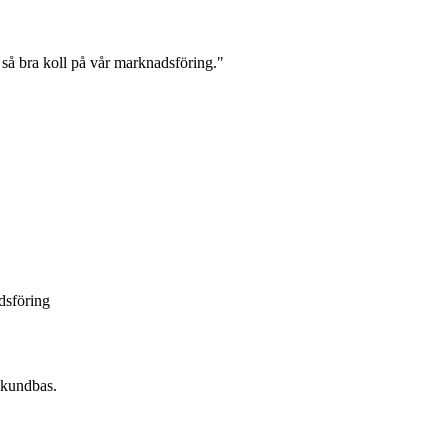
t så bra koll på vår marknadsföring.
"
dsföring
g kundbas.