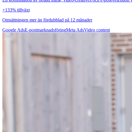
+133% tillväxt
Omsättningen mer än fördubblad på 12 månader
Google Ads
E-postmarknadsföring
Meta Ads
Video content