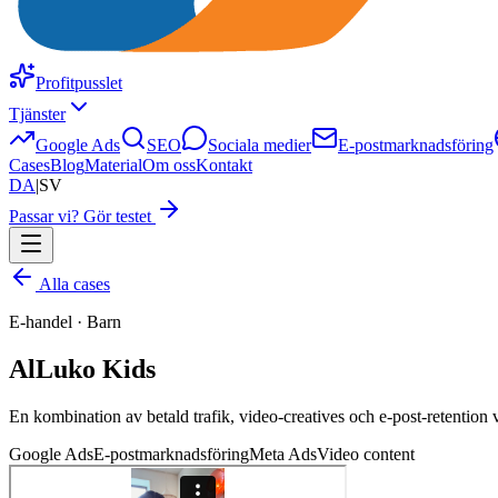
Profitpusslet
Tjänster
Google Ads
SEO
Sociala medier
E-postmarknadsföring
Cases
Blog
Material
Om oss
Kontakt
DA
|
SV
Passar vi? Gör testet
Alla cases
E-handel · Barn
AlLuko Kids
En kombination av betald trafik, video-creatives och e-post-retention
Google Ads
E-postmarknadsföring
Meta Ads
Video content