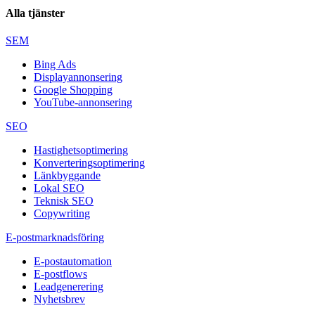
Alla tjänster
SEM
Bing Ads
Displayannonsering
Google Shopping
YouTube-annonsering
SEO
Hastighetsoptimering
Konverteringsoptimering
Länkbyggande
Lokal SEO
Teknisk SEO
Copywriting
E-postmarknadsföring
E-postautomation
E-postflows
Leadgenerering
Nyhetsbrev