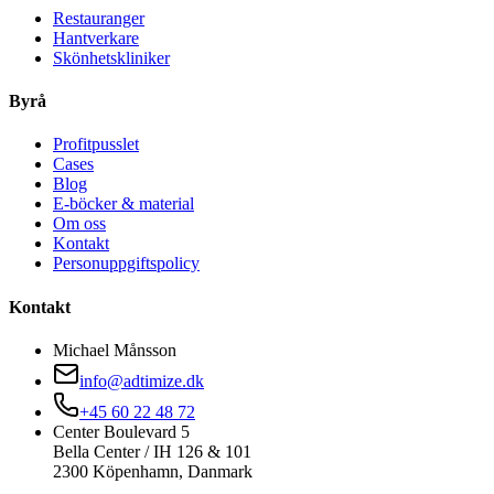
Restauranger
Hantverkare
Skönhetskliniker
Byrå
Profitpusslet
Cases
Blog
E-böcker & material
Om oss
Kontakt
Personuppgiftspolicy
Kontakt
Michael Månsson
info@adtimize.dk
+45 60 22 48 72
Center Boulevard 5
Bella Center / IH 126 & 101
2300 Köpenhamn, Danmark