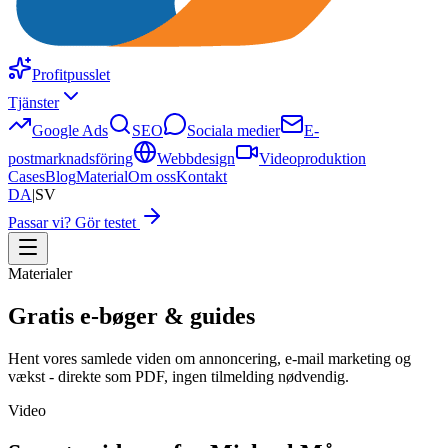
Profitpusslet
Tjänster
Google Ads
SEO
Sociala medier
E-
postmarknadsföring
Webbdesign
Videoproduktion
Cases
Blog
Material
Om oss
Kontakt
DA
|
SV
Passar vi? Gör testet
Materialer
Gratis e-bøger & guides
Hent vores samlede viden om annoncering, e-mail marketing og
vækst - direkte som PDF, ingen tilmelding nødvendig.
Video