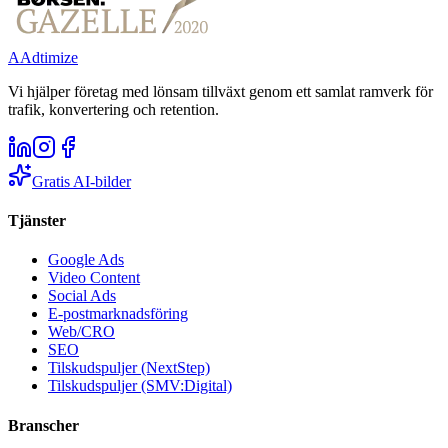
A
Adtimize
Vi hjälper företag med lönsam tillväxt genom ett samlat ramverk för
trafik, konvertering och retention.
Gratis AI-bilder
Tjänster
Google Ads
Video Content
Social Ads
E-postmarknadsföring
Web/CRO
SEO
Tilskudspuljer (NextStep)
Tilskudspuljer (SMV:Digital)
Branscher