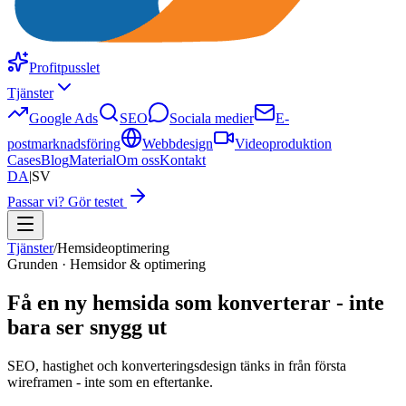
Profitpusslet
Tjänster
Google Ads
SEO
Sociala medier
E-
postmarknadsföring
Webbdesign
Videoproduktion
Cases
Blog
Material
Om oss
Kontakt
DA
|
SV
Passar vi? Gör testet
Tjänster
/
Hemsideoptimering
Grunden · Hemsidor & optimering
Få en ny hemsida som konverterar - inte
bara ser snygg ut
SEO, hastighet och konverteringsdesign tänks in från första
wireframen - inte som en eftertanke.