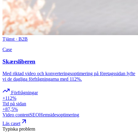
Tjänst · B2B
Case
Skærsliberen
Med riktad video och konverteringsoptimering på företagssidan lyfte
vi de dagliga förfrågningarna med 112%.
Förfrågningar
+112%
Tid på sidan
+87,5%
Video content
SEO
Hemsidesoptimering
Läs caset
Typiska problem