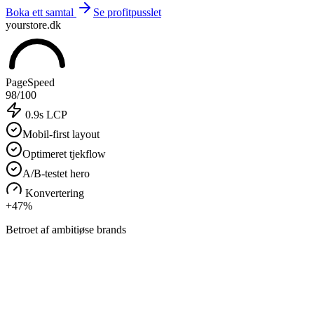
Boka ett samtal
Se profitpusslet
yourstore.dk
PageSpeed
98
/100
0.9s LCP
Mobil-first layout
Optimeret tjekflow
A/B-testet hero
Konvertering
+47%
Betroet af ambitiøse brands