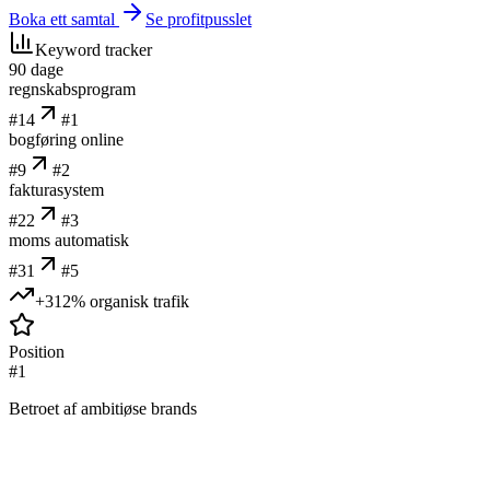
Boka ett samtal
Se profitpusslet
Keyword tracker
90 dage
regnskabsprogram
#
14
#
1
bogføring online
#
9
#
2
fakturasystem
#
22
#
3
moms automatisk
#
31
#
5
+312% organisk trafik
Position
#1
Betroet af ambitiøse brands