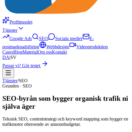
Profitpusslet
Tjänster
Google Ads
SEO
Sociala medier
E-
postmarknadsföring
Webbdesign
Videoproduktion
Cases
Blog
Material
Om oss
Kontakt
DA
|
SV
Passar vi? Gör testet
Tjänster
/
SEO
Grunden · SEO
SEO-byrån som bygger organisk trafik ni
själva äger
Teknisk SEO, contentstrategi och keyword mapping som bygger en
trafikmotor oberoende av annonsbudgetar.