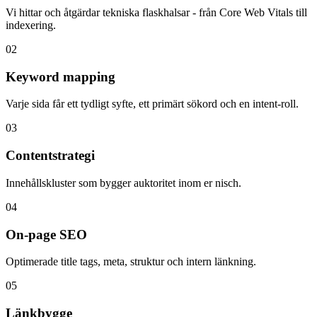
Vi hittar och åtgärdar tekniska flaskhalsar - från Core Web Vitals till
indexering.
0
2
Keyword mapping
Varje sida får ett tydligt syfte, ett primärt sökord och en intent-roll.
0
3
Contentstrategi
Innehållskluster som bygger auktoritet inom er nisch.
0
4
On-page SEO
Optimerade title tags, meta, struktur och intern länkning.
0
5
Länkbygge