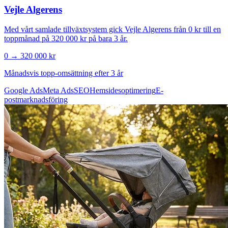
Vejle Algerens
Med vårt samlade tillväxtsystem gick Vejle Algerens från 0 kr till en
toppmånad på 320 000 kr på bara 3 år.
0 → 320 000 kr
Månadsvis topp-omsättning efter 3 år
Google Ads
Meta Ads
SEO
Hemsidesoptimering
E-
postmarknadsföring