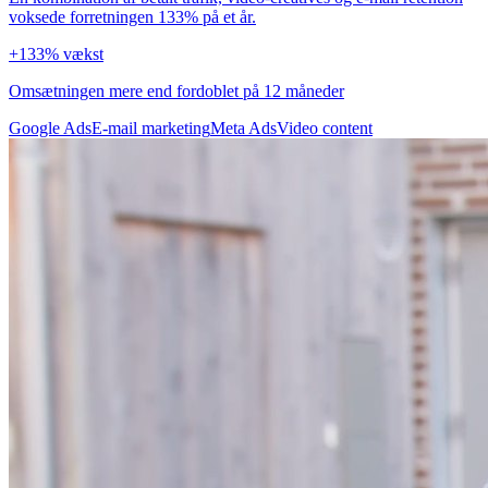
voksede forretningen 133% på et år.
+133% vækst
Omsætningen mere end fordoblet på 12 måneder
Google Ads
E-mail marketing
Meta Ads
Video content