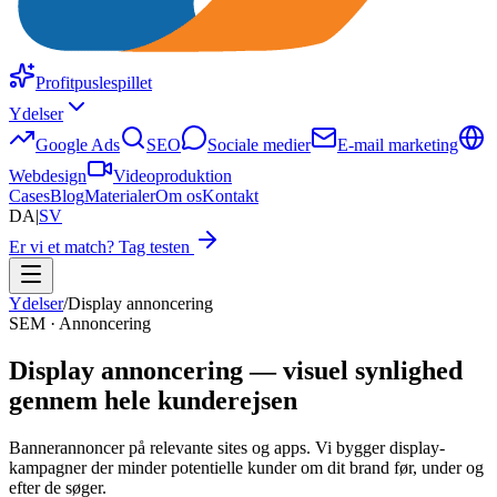
Profitpuslespillet
Ydelser
Google Ads
SEO
Sociale medier
E-mail marketing
Webdesign
Videoproduktion
Cases
Blog
Materialer
Om os
Kontakt
DA
|
SV
Er vi et match? Tag testen
Ydelser
/
Display annoncering
SEM · Annoncering
Display annoncering — visuel synlighed
gennem hele kunderejsen
Bannerannoncer på relevante sites og apps. Vi bygger display-
kampagner der minder potentielle kunder om dit brand før, under og
efter de søger.