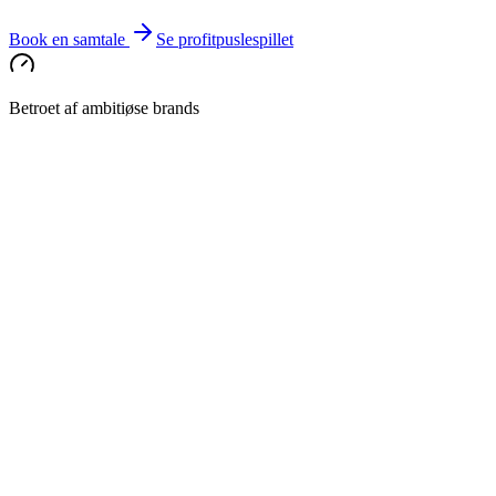
Book en samtale
Se profitpuslespillet
Betroet af ambitiøse brands