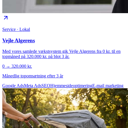
Service · Lokal
Vejle Algerens
Med vores samlede vækstsystem gik Vejle Algerens fra 0 kr. til en
topmåned på 320.000 kr. på blot 3 år.
0 → 320.000 kr.
Månedlig topomsætning efter 3 år
Google Ads
Meta Ads
SEO
Hjemmesideoptimering
E-mail marketing