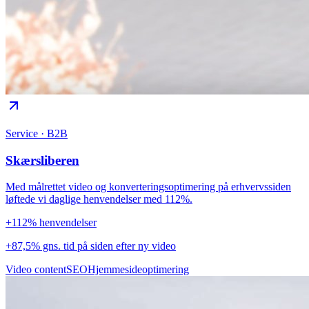
Service · B2B
Skærsliberen
Med målrettet video og konverteringsoptimering på erhvervssiden
løftede vi daglige henvendelser med 112%.
+112% henvendelser
+87,5% gns. tid på siden efter ny video
Video content
SEO
Hjemmesideoptimering