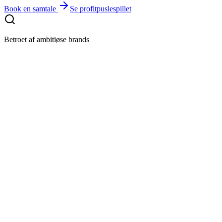
Book en samtale
Se profitpuslespillet
Betroet af ambitiøse brands