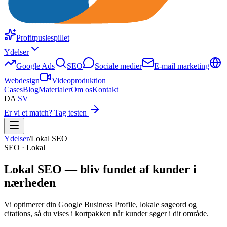
Profitpuslespillet
Ydelser
Google Ads
SEO
Sociale medier
E-mail marketing
Webdesign
Videoproduktion
Cases
Blog
Materialer
Om os
Kontakt
DA
|
SV
Er vi et match? Tag testen
Ydelser
/
Lokal SEO
SEO · Lokal
Lokal SEO — bliv fundet af kunder i
nærheden
Vi optimerer din Google Business Profile, lokale søgeord og
citations, så du vises i kortpakken når kunder søger i dit område.