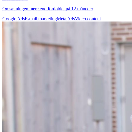
Omsætningen mere end fordoblet på 12 måneder
Google Ads
E-mail marketing
Meta Ads
Video content