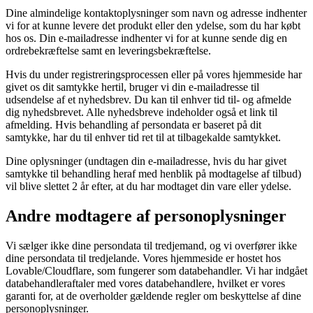
Dine almindelige kontaktoplysninger som navn og adresse indhenter
vi for at kunne levere det produkt eller den ydelse, som du har købt
hos os. Din e-mailadresse indhenter vi for at kunne sende dig en
ordrebekræftelse samt en leveringsbekræftelse.
Hvis du under registreringsprocessen eller på vores hjemmeside har
givet os dit samtykke hertil, bruger vi din e-mailadresse til
udsendelse af et nyhedsbrev. Du kan til enhver tid til- og afmelde
dig nyhedsbrevet. Alle nyhedsbreve indeholder også et link til
afmelding. Hvis behandling af persondata er baseret på dit
samtykke, har du til enhver tid ret til at tilbagekalde samtykket.
Dine oplysninger (undtagen din e-mailadresse, hvis du har givet
samtykke til behandling heraf med henblik på modtagelse af tilbud)
vil blive slettet 2 år efter, at du har modtaget din vare eller ydelse.
Andre modtagere af personoplysninger
Vi sælger ikke dine persondata til tredjemand, og vi overfører ikke
dine persondata til tredjelande. Vores hjemmeside er hostet hos
Lovable/Cloudflare, som fungerer som databehandler. Vi har indgået
databehandleraftaler med vores databehandlere, hvilket er vores
garanti for, at de overholder gældende regler om beskyttelse af dine
personoplysninger.