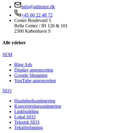
info@adtimize.dk
+45 60 22 48 72
Center Boulevard 5
Bella Center / IH 126 & 101
2300 København S
Alle ydelser
SEM
Bing Ads
Display annoncering
Google Shopping
YouTube annoncering
SEO
Hastighedsoptimering
Konverteringsoptimering
Linkbuilding
Lokal SEO
Teknisk SEO
Tekstforfatning