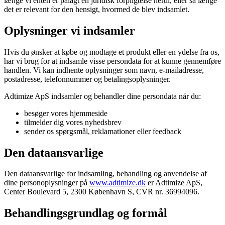
længe vi enten er pålagt en juridisk forpligtelse hertil, eller så længe
det er relevant for den hensigt, hvormed de blev indsamlet.
Oplysninger vi indsamler
Hvis du ønsker at købe og modtage et produkt eller en ydelse fra os,
har vi brug for at indsamle visse persondata for at kunne gennemføre
handlen. Vi kan indhente oplysninger som navn, e-mailadresse,
postadresse, telefonnummer og betalingsoplysninger.
Adtimize ApS indsamler og behandler dine persondata når du:
besøger vores hjemmeside
tilmelder dig vores nyhedsbrev
sender os spørgsmål, reklamationer eller feedback
Den dataansvarlige
Den dataansvarlige for indsamling, behandling og anvendelse af
dine personoplysninger på
www.adtimize.dk
er Adtimize ApS,
Center Boulevard 5, 2300 København S, CVR nr. 36994096.
Behandlingsgrundlag og formål