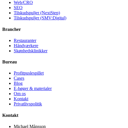
Web/CRO
SEO
Tilskudspuljer (NextStep)
Tilskudspuljer (SMV:Digital)
Brancher
Restauranter
Håndværkere
Skønhedsklinikker
Bureau
Profitpuslespillet
Cases
Blog
E-bøger & materialer
Om os
Kontakt
Privatlivspolitik
Kontakt
Michael Månsson