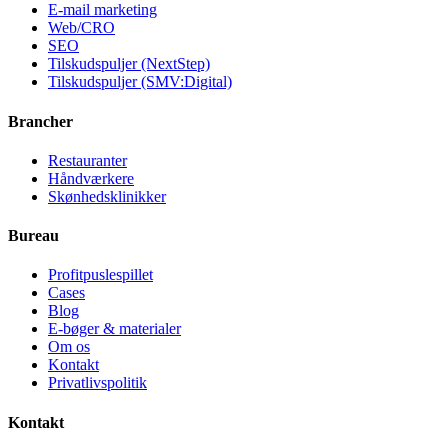
E-mail marketing
Web/CRO
SEO
Tilskudspuljer (NextStep)
Tilskudspuljer (SMV:Digital)
Brancher
Restauranter
Håndværkere
Skønhedsklinikker
Bureau
Profitpuslespillet
Cases
Blog
E-bøger & materialer
Om os
Kontakt
Privatlivspolitik
Kontakt