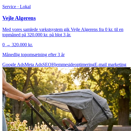
Service · Lokal
Vejle Algerens
Med vores samlede vækstsystem gik Vejle Algerens fra 0 kr. til en
topmåned på 320.000 kr. på blot 3 år.
0 → 320.000 kr.
Månedlig topomsætning efter 3 år
Google Ads
Meta Ads
SEO
Hjemmesideoptimering
E-mail marketing