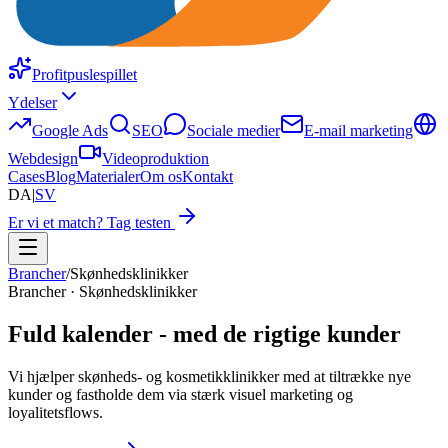
Profitpuslespillet
Ydelser
Google Ads
SEO
Sociale medier
E-mail marketing
Webdesign
Videoproduktion
Cases
Blog
Materialer
Om os
Kontakt
DA
|
SV
Er vi et match? Tag testen
Brancher
/
Skønhedsklinikker
Brancher · Skønhedsklinikker
Fuld kalender - med de rigtige kunder
Vi hjælper skønheds- og kosmetikklinikker med at tiltrække nye
kunder og fastholde dem via stærk visuel marketing og
loyalitetsflows.