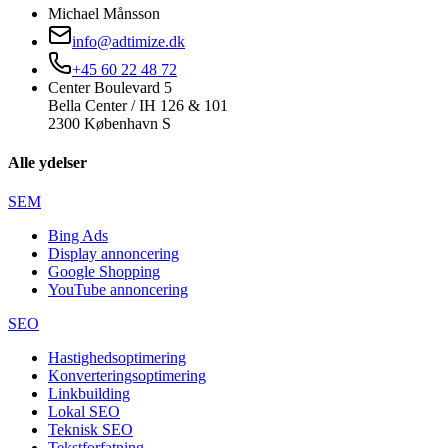
Michael Månsson
info@adtimize.dk
+45 60 22 48 72
Center Boulevard 5
Bella Center / IH 126 & 101
2300 København S
Alle ydelser
SEM
Bing Ads
Display annoncering
Google Shopping
YouTube annoncering
SEO
Hastighedsoptimering
Konverteringsoptimering
Linkbuilding
Lokal SEO
Teknisk SEO
Tekstforfatning