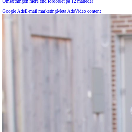
Omsætningen mere end fordoblet på 12 måneder
Google Ads
E-mail marketing
Meta Ads
Video content