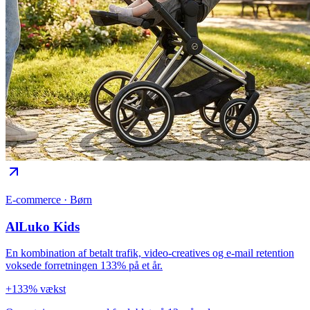
E-commerce · Børn
AlLuko Kids
En kombination af betalt trafik, video-creatives og e-mail retention
voksede forretningen 133% på et år.
+133% vækst