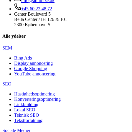
info@adtimize.dk
+45 60 22 48 72
Center Boulevard 5
Bella Center / IH 126 & 101
2300 København S
Alle ydelser
SEM
Bing Ads
Display annoncering
Google Shopping
YouTube annoncering
SEO
Hastighedsoptimering
Konverteringsoptimering
Linkbuilding
Lokal SEO
Teknisk SEO
Tekstforfatning
Sociale Medier