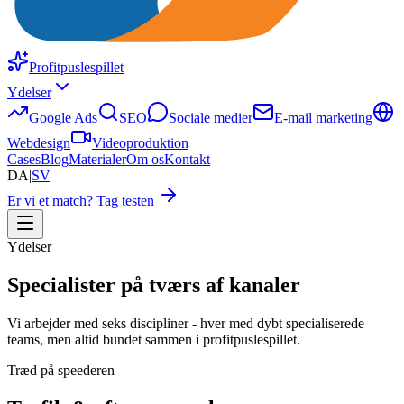
Profitpuslespillet
Ydelser
Google Ads
SEO
Sociale medier
E-mail marketing
Webdesign
Videoproduktion
Cases
Blog
Materialer
Om os
Kontakt
DA
|
SV
Er vi et match? Tag testen
Ydelser
Specialister på tværs af kanaler
Vi arbejder med seks discipliner - hver med dybt specialiserede
teams, men altid bundet sammen i profitpuslespillet.
Træd på speederen