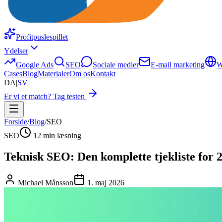
Profitpuslespillet
Ydelser
Google Ads
SEO
Sociale medier
E-mail marketing
W
Cases
Blog
Materialer
Om os
Kontakt
DA
|
SV
Er vi et match? Tag testen
Forside
/
Blog
/
SEO
SEO
12 min læsning
Teknisk SEO: Den komplette tjekliste for 
Michael Månsson
1. maj 2026