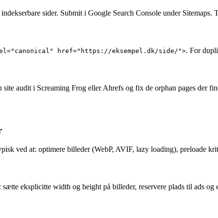
indekserbare sider. Submit i Google Search Console under Sitemaps. Tje
. For dupl
el="canonical" href="https://eksempel.dk/side/">
site audit i Screaming Frog eller Ahrefs og fix de orphan pages der find
r
ypisk ved at: optimere billeder (WebP, AVIF, lazy loading), preloade kri
ætte eksplicitte width og height på billeder, reservere plads til ads og 