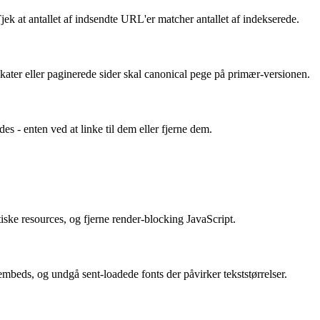
k at antallet af indsendte URL'er matcher antallet af indekserede.
ikater eller paginerede sider skal canonical pege på primær-versionen.
es - enten ved at linke til dem eller fjerne dem.
tiske resources, og fjerne render-blocking JavaScript.
embeds, og undgå sent-loadede fonts der påvirker tekststørrelser.