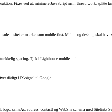
teraktion. Fixes ved at: minimere JavaScript main-thread work, splitte l
sole at sitet er mærket som mobile-first. Mobile og desktop skal have 
rækkelig spacing. Tjek i Lighthouse mobile audit.
er dårligt UX-signal til Google.
, logo, sameAs, address, contact) og WebSite schema med Sitelinks S