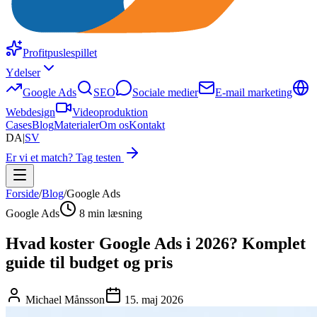
Profitpuslespillet
Ydelser
Google Ads
SEO
Sociale medier
E-mail marketing
Webdesign
Videoproduktion
Cases
Blog
Materialer
Om os
Kontakt
DA
|
SV
Er vi et match? Tag testen
Forside
/
Blog
/
Google Ads
Google Ads
8 min læsning
Hvad koster Google Ads i 2026? Komplet
guide til budget og pris
Michael Månsson
15. maj 2026