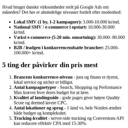
Hvad bruger danske virksomheder reelt på Google Ads om
måneden? Det her er almindelige niveauer fordelt efter modenhed:
Lokal SMV (1 by, 1-2 kampagner):
3.000-10.000 kr/md.
National SMV / e-commerce i opstart:
10.000-30.000
kr/md.
Vækst e-commerce (5-20 mio. omsætning):
30.000- 80.000
kr/md.
B2B / leadgen i konkurrenceudsatte brancher:
25.000-
100.000+ kr/md.
5 ting der påvirker din pris mest
Brancens konkurrence-niveau
- jura og finans er dyrest,
lokal service og nicher er billigst.
Antal kampagnetyper
- Search, Shopping og Performance
Max kræver hver deres budget for at lære.
Kvalitet af landingsside
- gode pages giver højere Quality
Score og dermed lavere CPC.
Antal lokationer og sprog
- 1 land vs. hele Norden ændrer
både budget og kompleksitet.
Tracking-kvalitet
- server-side tracking og Conversions API
kan reducere effektiv CPA med 15-30%.