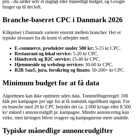
pris - du sætter selv et dagligt eller månedligt budget, og Google
bruger op til det loft.
Branche-baseret CPC i Danmark 2026
Klikpriser i Danmark varierer enormt mellem brancher. Her er
typiske niveauer fra de konti vi arbejder med:
E-commerce, produkter under 500 kr:
5-15 kr CPC.
Restaurant og lokal service:
5-20 kr CPC.
Håndværk og B2C-service:
15-40 kr CPC.
Hjemmeside og webshop services:
30-60 kr CPC.
B2B SaaS, jura, forsikring og finans:
50-200+ kr CPC.
Minimum budget for at få data
Algoritmen kan ikke optimere uden data. Tommelfingerregel: 100
klik per kampagne per uge for at få statistisk signifikant signal. For
en branche med 20 kr CPC betyder det ca. 2.000 kr/uge eller 8.500
kr/ måned i annonceudgift pr. kampagne. Mindre annoncering kan
virke, men læringen bliver svagere og kampagnerne mere ustabile.
Typiske månedlige annonceudgifter